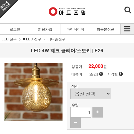
로그인
회원가입
마이페이지
최근본상품
LED 전구
■ LED 전구
에디슨전구
LED 4W 체크 클리어/스모키 | E26
22,000
상품가
원
배송비
(조건)
지역별
색상
수량