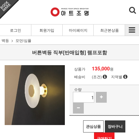
로그인
회원가입
마이페이지
최근본상품
벽등
모던/심플
버튼벽등 직부[반매입형] 램프포함
135,000
상품가
원
배송비
(조건)
지역별
수량
관심상품
장바구니
구매하기