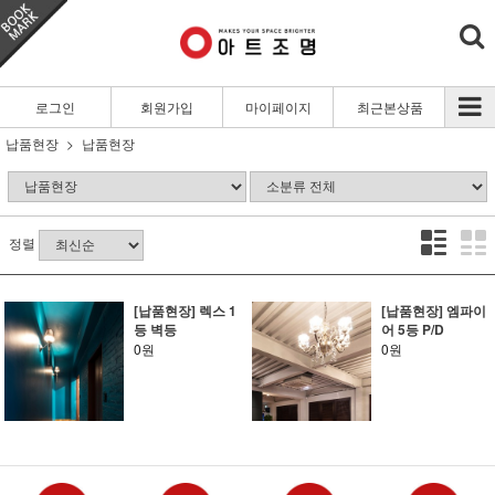
로그인
회원가입
마이페이지
최근본상품
납품현장
납품현장
정렬
[납품현장] 렉스 1
[납품현장] 엠파이
등 벽등
어 5등 P/D
0원
0원